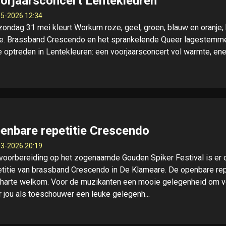
orjaarsconcert Lentekleuren
5-2026 12:34
ondag 31 mei kleurt Workum roze, geel, groen, blauw en oranje; ko
te. Brassband Crescendo en het sprankelende Queer lagestemm
ie optreden in Lentekleuren: een voorjaarsconcert vol warmte, en
enbare repetitie Crescendo
3-2026 20:19
 voorbereiding op het zogenaamde Gouden Spiker Festival is er 
etitie van brassband Crescendo in De Klameare. De openbare repet
 harte welkom. Voor de muzikanten een mooie gelegenheid om vo
r jou als toeschouwer een leuke gelegenh...