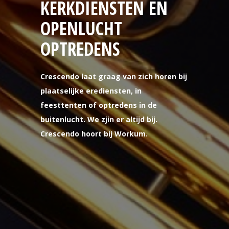
KERKDIENSTEN EN
OPENLUCHT
OPTREDENS
Crescendo laat graag van zich horen bij
plaatselijke erediensten, in
feesttenten of optredens in de
buitenlucht. We zjin er altijd bij.
Crescendo hoort bij Workum.