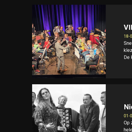
V
18-0
Snel
kle
De 
Ni
01-0
Op 
hel