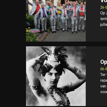
Vo
26-0
Op z
len
jull
Op
06-0
Ter
rep
van
voo